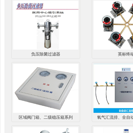
负压除菌过滤器
英标终
区域阀门箱、二级稳压箱系列
氧气汇流排、全自